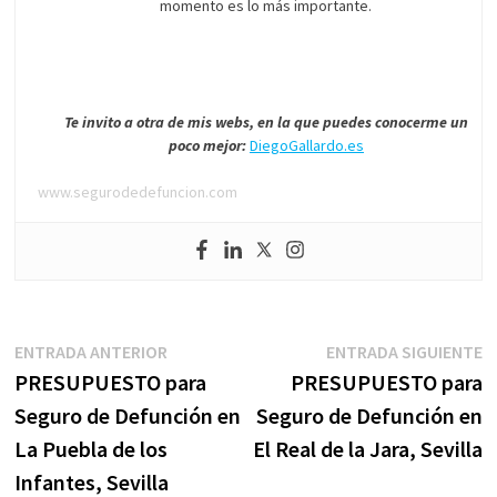
momento es lo más importante.
Te invito a otra de mis webs, en la que puedes conocerme un
poco mejor:
DiegoGallardo.es
www.segurodedefuncion.com
Navegación
Entrada
E
ENTRADA ANTERIOR
ENTRADA SIGUIENTE
anterior:
s
PRESUPUESTO para
PRESUPUESTO para
de
Seguro de Defunción en
Seguro de Defunción en
entradas
La Puebla de los
El Real de la Jara, Sevilla
Infantes, Sevilla