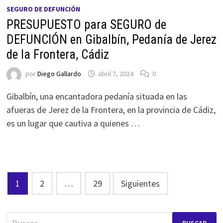
SEGURO DE DEFUNCIÓN
PRESUPUESTO para SEGURO de
DEFUNCIÓN en Gibalbín, Pedanía de Jerez
de la Frontera, Cádiz
por
Diego Gallardo
abril 7, 2024
0
Gibalbín, una encantadora pedanía situada en las
afueras de Jerez de la Frontera, en la provincia de Cádiz,
es un lugar que cautiva a quienes …
Paginación
1
2
…
29
Siguientes
de
entradas
Buscar: