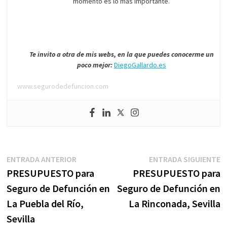
momento es lo más importante.
Te invito a otra de mis webs, en la que puedes conocerme un
poco mejor:
DiegoGallardo.es
www.segurodedefuncion.com
Navegación
Entrada
E
ENTRADA ANTERIOR
ENTRADA SIGUIENTE
anterior:
s
PRESUPUESTO para
PRESUPUESTO para
de
Seguro de Defunción en
Seguro de Defunción en
entradas
La Puebla del Río,
La Rinconada, Sevilla
Sevilla