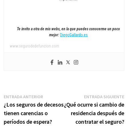
Te invito a otra de mis webs, en la que puedes conocerme un poco
mejor:
DiegoGallardo.es
www.segurodedefuncion.com
Navegación
Entrada
E
ENTRADA ANTERIOR
ENTRADA SIGUIENTE
anterior:
s
¿Los seguros de decesos
¿Qué ocurre si cambio de
de
tienen carencias o
residencia después de
entradas
períodos de espera?
contratar el seguro?