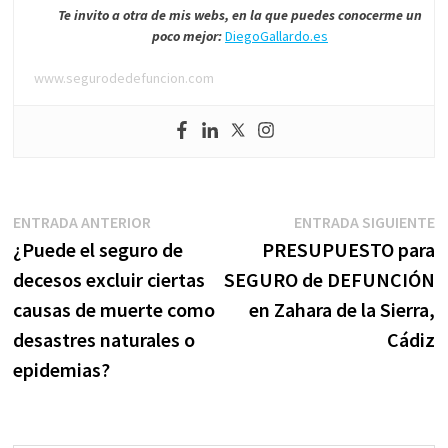
Te invito a otra de mis webs, en la que puedes conocerme un
poco mejor:
DiegoGallardo.es
www.segurodedefuncion.com
Navegación
Entrada
E
ENTRADA ANTERIOR
ENTRADA SIGUIENTE
anterior:
s
¿Puede el seguro de
PRESUPUESTO para
de
decesos excluir ciertas
SEGURO de DEFUNCIÓN
entradas
causas de muerte como
en Zahara de la Sierra,
desastres naturales o
Cádiz
epidemias?