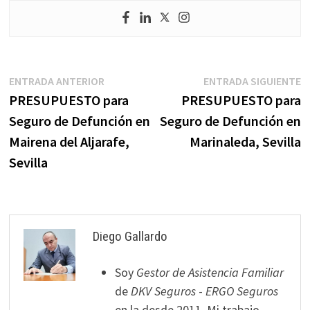
Navegación
Entrada
E
ENTRADA ANTERIOR
ENTRADA SIGUIENTE
anterior:
s
PRESUPUESTO para
PRESUPUESTO para
de
Seguro de Defunción en
Seguro de Defunción en
entradas
Mairena del Aljarafe,
Marinaleda, Sevilla
Sevilla
Diego Gallardo
Soy
Gestor de Asistencia Familiar
de
DKV Seguros
-
ERGO Seguros
en la desde 2011. Mi trabajo