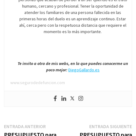
humano, cercano y profesional. Tener la oportunidad de
atender los familiares de una persona fallecida en las
primeras horas del duelo es un aprendizaje continuo. Estar
ahí, cerca pero con la respetuosa distancia que requiere el
momento es lo más importante.
Te invito a otra de mis webs, en la que puedes conocerme un
poco mejor:
DiegoGallardo.es
www.segurodedefuncion.com
Navegación
Entrada
E
ENTRADA ANTERIOR
ENTRADA SIGUIENTE
anterior:
s
PRESUPUESTO para
PRESUPUESTO para