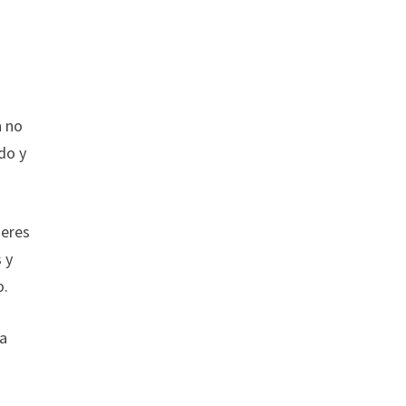
n no
do y
seres
 y
o.
ma