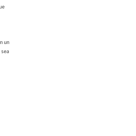
que
n
on un
 sea