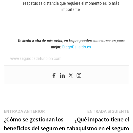
respetuosa distancia que requiere el momento es lo más
importante.
Te invito a otra de mis webs, en la que puedes conocerme un poco
mejor:
DiegoGallardo.es
www.segurodedefuncion.com
Navegación
Entrada
E
ENTRADA ANTERIOR
ENTRADA SIGUIENTE
anterior:
s
¿Cómo se gestionan los
¿Qué impacto tiene el
de
beneficios del seguro en
tabaquismo en el seguro